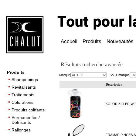
Accueil
Produits
Nouveautés
Résultats recherche avancée
Produits
Marque
Sous-marque
Shampooings
Description
Revitalisants
Traitements
Colorations
KOLOR KILLER WIPE
Produits coiffants
Permanentes /
Défrisants
Rallonges
FRAMAR PINCES À